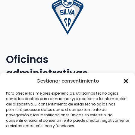
Oficinas
administrativas
Gestionar consentimiento
Avenida Galileo Galilei, 12
Para ofrecer las mejores experiencias, utilizamos tecnologías
como las cookies para almacenar y/o acceder a la información
15.008 · A Coruña · España
del dispositivo. El consentimiento de estas tecnologías nos
permitirá procesar datos como el comportamiento de
navegación o las identificaciones únicas en este sitio. No
Teléfono
:
881.069.303
consentir o retirar el consentimiento, puede afectar negativamente
WhatsApp
:
616.897.466
a ciertas características y funciones.
Correo-e
:
silva@clubsilva.com