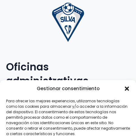
Oficinas
administrativas
Gestionar consentimiento
Avenida Galileo Galilei, 12
Para ofrecer las mejores experiencias, utilizamos tecnologías
como las cookies para almacenar y/o acceder a la información
15.008 · A Coruña · España
del dispositivo. El consentimiento de estas tecnologías nos
permitirá procesar datos como el comportamiento de
navegación o las identificaciones únicas en este sitio. No
Teléfono
:
881.069.303
consentir o retirar el consentimiento, puede afectar negativamente
WhatsApp
:
616.897.466
a ciertas características y funciones.