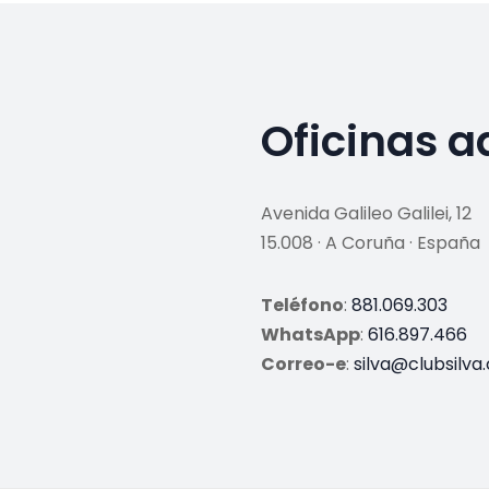
Oficinas a
Avenida Galileo Galilei, 12
15.008 · A Coruña · España
Teléfono
:
881.069.303
WhatsApp
:
616.897.466
Correo-e
:
silva@clubsilva