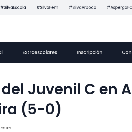
#SilvaEscola
#SilvaFem
#SilvaArboco
#AspergaF
al
Extraescolares
Inscripción
Con
 del Juvenil C en A
ra (5-0)
ectura