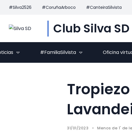
#Silva2526
#CoruñaArboco
#CanteiraSilvista
Club Silva SD
ticias
#FamiliaSilvista
Oficina virtu
Tropiezo
Lavandei
31/01/2023
Menos de 1' de l