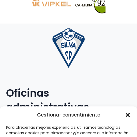
Oficinas
administrativas
Gestionar consentimiento
Avenida Galileo Galilei, 12
Para ofrecer las mejores experiencias, utilizamos tecnologías
como las cookies para almacenar y/o acceder a la información
15.008 · A Coruña · España