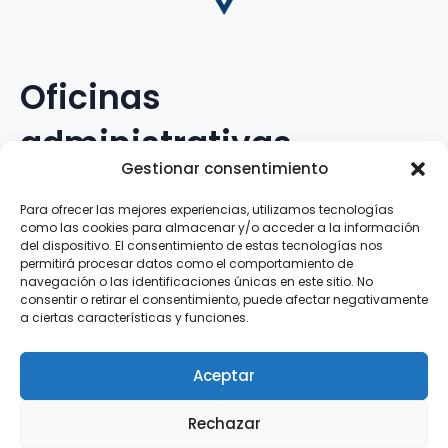
Oficinas
administrativas
Gestionar consentimiento
Avenida Galileo Galilei, 12
Para ofrecer las mejores experiencias, utilizamos tecnologías
como las cookies para almacenar y/o acceder a la información
15.008 · A Coruña · España
del dispositivo. El consentimiento de estas tecnologías nos
permitirá procesar datos como el comportamiento de
navegación o las identificaciones únicas en este sitio. No
Teléfono
:
881.069.303
consentir o retirar el consentimiento, puede afectar negativamente
WhatsApp
:
616.897.466
a ciertas características y funciones.
Correo-e
:
silva@clubsilva.com
Aceptar
Rechazar
Aviso Legal | Política de Privacidad | Política de