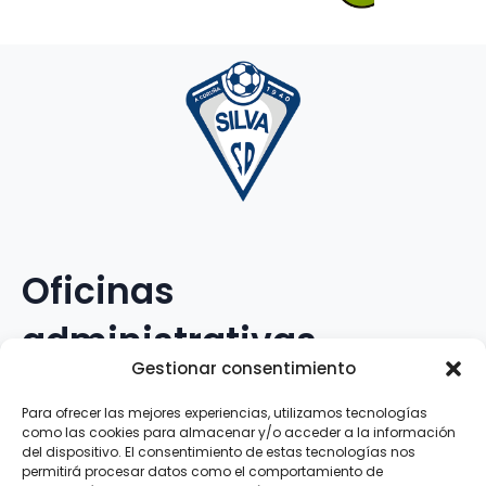
Oficinas
administrativas
Gestionar consentimiento
Avenida Galileo Galilei, 12
Para ofrecer las mejores experiencias, utilizamos tecnologías
como las cookies para almacenar y/o acceder a la información
15.008 · A Coruña · España
del dispositivo. El consentimiento de estas tecnologías nos
permitirá procesar datos como el comportamiento de