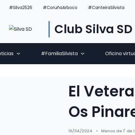
#Silva2526
#CoruñaArboco
#CanteiraSilvista
Club Silva SD
ticias
#FamiliaSilvista
Oficina virtu
El Veter
Os Pinar
16/04/2024
Menos de 1' de 