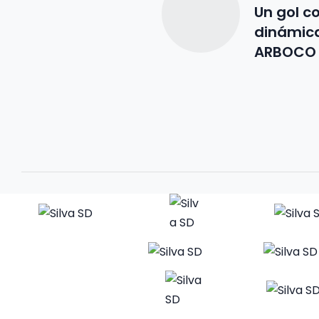
Un gol c
dinámic
ARBOCO 