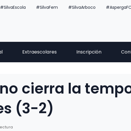
#SilvaEscola
#SilvaFem
#SilvaArboco
#AspergaF
al
Extraescolares
Inscripción
Con
ano cierra la temp
es (3-2)
lectura