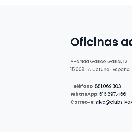
Oficinas a
Avenida Galileo Galilei, 12
15.008 · A Coruña · España
Teléfono
:
881.069.303
WhatsApp
:
616.897.466
Correo-e
:
silva@clubsilva