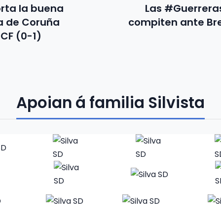
orta la buena
Las #Guerreras
a de Coruña
compiten ante Br
CF (0-1)
Apoian á familia Silvista