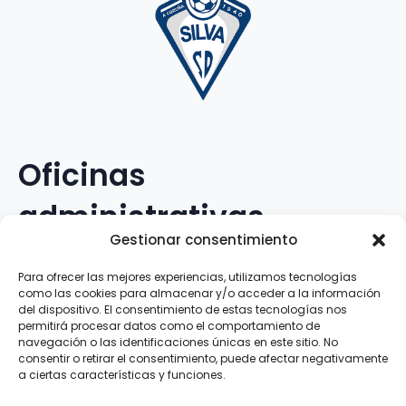
Oficinas
administrativas
Gestionar consentimiento
Avenida Galileo Galilei, 12
Para ofrecer las mejores experiencias, utilizamos tecnologías
como las cookies para almacenar y/o acceder a la información
15.008 · A Coruña · España
del dispositivo. El consentimiento de estas tecnologías nos
permitirá procesar datos como el comportamiento de
navegación o las identificaciones únicas en este sitio. No
Teléfono
:
881.069.303
consentir o retirar el consentimiento, puede afectar negativamente
WhatsApp
:
616.897.466
a ciertas características y funciones.
Correo-e
:
silva@clubsilva.com