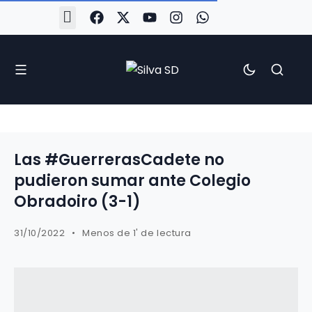
#Silva2526
#CoruñaArboco
#CanteiraSilvista
#SilvaEscola
#SilvaFem
#SilvaArboco
#AspergaFC
Las #GuerrerasCadete no
pudieron sumar ante Colegio
Obradoiro (3-1)
31/10/2022
Menos de 1' de lectura